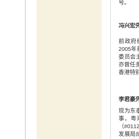
号。
冯兴宏
前政府统
200
委员会
亦曾任
香港特
李君豪
现为东
事，粤
（#0
发展局