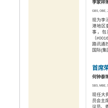
李家祥
GBS, OBE, 
现为李
港地区
事，包
（#00
路讯通控
国际(集
首席
何钟泰
SBS, MBE, 
现任大
员会主
议员、