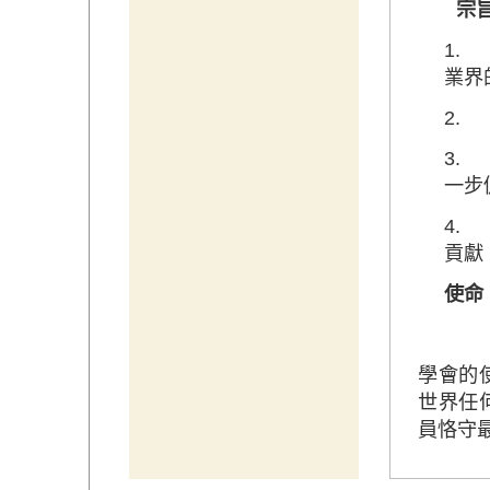
宗
1.
業界
2.
3.
一步
4.
貢獻
使命
學會的
世界任
員恪守